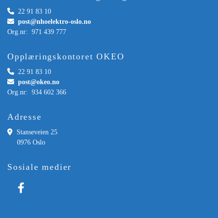

22 91 83 10

post@nhoelektro-oslo.no
Org.nr: 971 439 777
Opplæringskontoret OKEO

22 91 83 10

post@okeo.no
Org.nr: 934 602 366
Adresse

Stanseveien 25
0976 Oslo
Sosiale medier