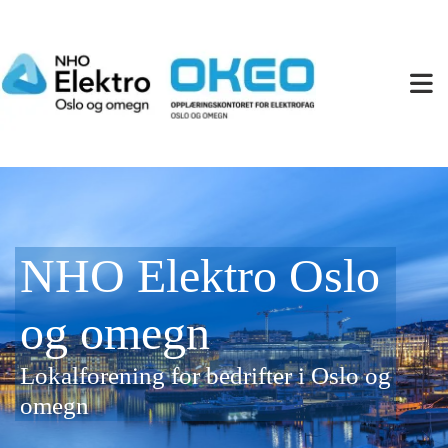
NHO Elektro Oslo
og omegn
Lokalforening for bedrifter i Oslo og
omegn