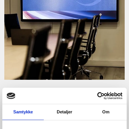
Valgkomite
Samtykke
Detaljer
Om
Odd-Inge Eiklid - Eiklid & Ekdahl Elektro AS
Øivind A. Branæs - Røa Elektriske AS
Erik Backe Hansen - DE Elektro AS