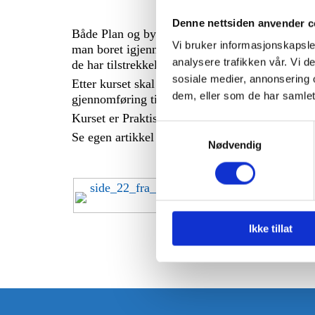
Denne nettsiden anvender c
Både Plan og bygningsloven og NEK 400 presise
Vi bruker informasjonskapsler
man boret igjennom den. Det er i senere tid bli
analysere trafikken vår. Vi 
de har tilstrekkelige kunnskaper om valg av ret
sosiale medier, annonsering 
Etter kurset skal deltakerne være i stand til å 
dem, eller som de har samlet
gjennomføring til riktig grad av brannmotstan
Kurset er Praktisk/teoretisk og varer en dag, ell
Samtykkevalg
Se egen artikkel i fagtidsskriftet Firesafenytt:
Nødvendig
side_22_fra_fs_nytt2009.pdf
Ikke tillat