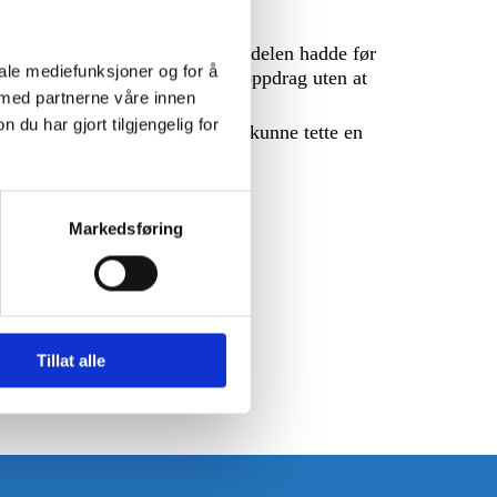
grad av brannmotstand bygningsdelen hadde før
iale mediefunksjoner og for å
elv tetter etter seg på serviceoppdrag uten at
 med partnerne våre innen
u har gjort tilgjengelig for
ge produkter og løsninger for å kunne tette en
Markedsføring
Tillat alle