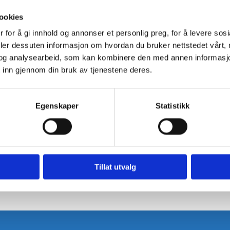
ookies
rer at gjennomføringer i brannskiller skal tettes til samme 
 for å gi innhold og annonser et personlig preg, for å levere sos
tt økt fokus på denne problemstillingen, da håndverkerfirmaer s
deler dessuten informasjon om hvordan du bruker nettstedet vårt,
t produkt, hvordan tettingen skal utføres eller dokumenteres.
og analysearbeid, som kan kombinere den med annen informasjon d
lese en brannteknisk tegning, vurdere ulike brannklasser og vel
 inn gjennom din bruk av tjenestene deres.
d og dokumentere denne.
er to kvelder.
Egenskaper
Statistikk
Tillat utvalg